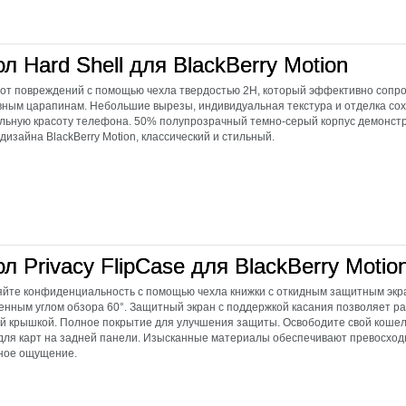
л Hard Shell для BlackBerry Motion
от повреждений с помощью чехла твердостью 2H, который эффективно сопр
ным царапинам. Небольшие вырезы, индивидуальная текстура и отделка со
льную красоту телефона. 50% полупрозрачный темно-серый корпус демонст
 дизайна BlackBerry Motion, классический и стильный.
л Privacy FlipCase для BlackBerry Motio
йте конфиденциальность с помощью чехла книжки с откидным защитным экр
енным углом обзора 60°. Защитный экран с поддержкой касания позволяет ра
й крышкой. Полное покрытие для улучшения защиты. Освободите свой кошел
для карт на задней панели. Изысканные материалы обеспечивают превосходн
ное ощущение.