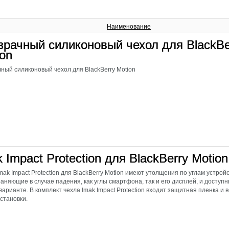
Наименование
зрачный силиконовый чехол для BlackBe
ion
ный силиконовый чехол для BlackBerry Motion
 Impact Protection для BlackBerry Motion
mak Impact Protection для BlackBerry Motion имеют утолщения по углам устрой
аняющие в случае падения, как углы смартфона, так и его дисплей, и доступ
варианте. В комплект чехла Imak Impact Protection входит защитная пленка и
установки.