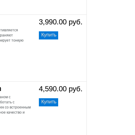
3,990.00 руб.
отивляется
Купить
храняют
рирует тонкую
n
4,590.00 руб.
аном с
Купить
ботать с
ек со встроенным
ое качество и