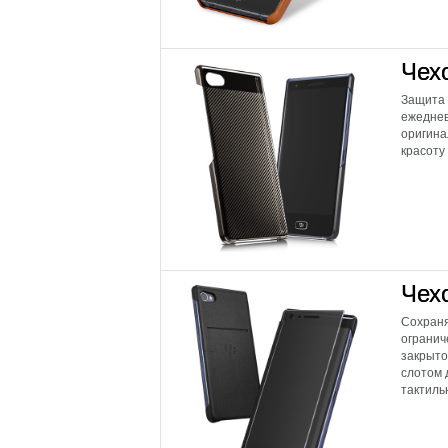
Чехо
Защита 
ежеднев
оригина
красоту
Чехо
Сохраня
огранич
закрыто
слотом 
тактиль