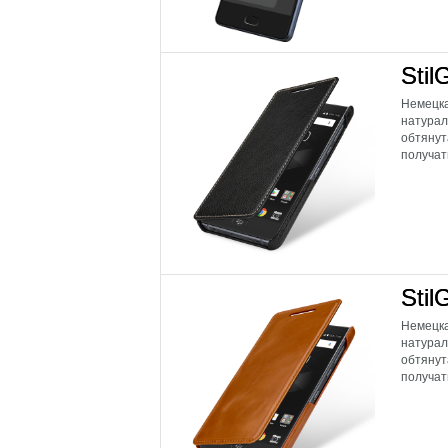
Stil
Немецка
натурал
обтянут
получат
Stil
Немецка
натурал
обтянут
получат