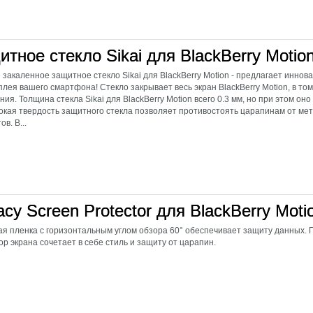
тное стекло Sikai для BlackBerry Motio
 закаленное защитное стекло Sikai для BlackBerry Motion - предлагает инно
плея вашего смартфона! Стекло закрывает весь экран BlackBerry Motion, в то
ния. Толщина стекла Sikai для BlackBerry Motion всего 0.3 мм, но при этом он
окая твердость защитного стекла позволяет противостоять царапинам от ме
в. В...
acy Screen Protector для BlackBerry Moti
я пленка с горизонтальным углом обзора 60° обеспечивает защиту данных.
ор экрана сочетает в себе стиль и защиту от царапин.