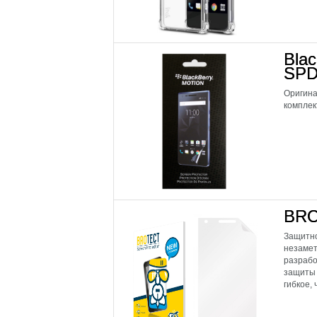
Blac
SPD
Оригина
комплек
BRO
Защитно
незамет
разрабо
защиты 
гибкое, 