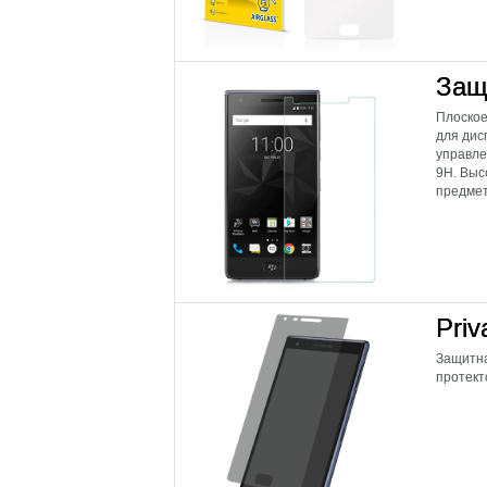
Защи
Плоское
для дис
управле
9H. Выс
предмето
Priv
Защитна
протект