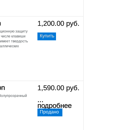
n
1,200.00 руб.
вационную защиту
Купить
м числе клавиши
о имеет твердость
таллических
on
1,590.00 руб.
 Полупрозрачный
...
подробнее
Продано