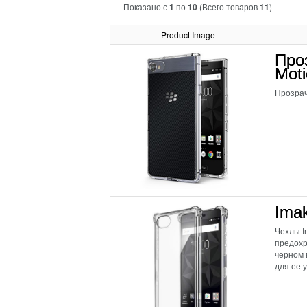
Показано с
1
по
10
(Всего товаров
11
)
Product Image
Про
Mot
Прозрач
Imak
Чехлы I
предохр
черном 
для ее 