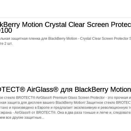
kBerry Motion Crystal Clear Screen Protec
100
льная защитная пленка для BlackBerry Motion - Crystal Clear Screen Protector
те 2 шт.
TECT® AirGlass® для BlackBerry Motion
е стекло BROTECT® AirGlass® Premium Glass Screen Protector - это прочная и
ная защита для дисплея вашего BlackBerry Motion! Защитное стекло BROTEC
тано и произведено в Европе и предлагает эксклюзивную и революционную 
экрана - AirGlass® от BROTECT®. Она в два раза тоньше и легче и, следовате
чем все другие защитные...