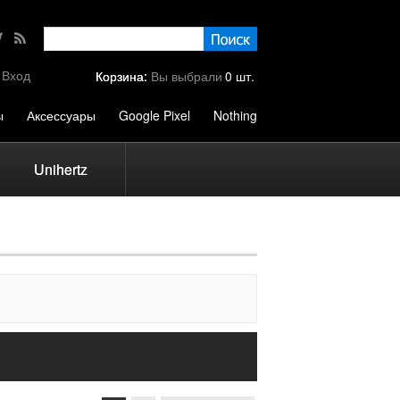
Вход
Корзина:
Вы выбрали
0
шт.
ы
Аксессуары
Google Pixel
Nothing
Unihertz