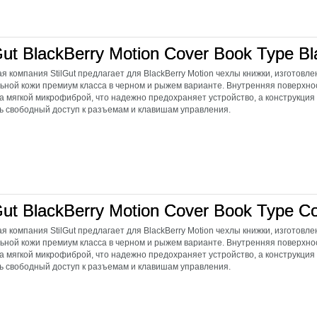
Gut BlackBerry Motion Cover Book Type Bl
я компания StilGut предлагает для BlackBerry Motion чехлы книжки, изготовл
ьной кожи премиум класса в черном и рыжем варианте. Внутренняя поверхно
а мягкой микрофиброй, что надежно предохраняет устройство, а конструкция
ь свободный доступ к разъемам и клавишам управления.
Gut BlackBerry Motion Cover Book Type C
я компания StilGut предлагает для BlackBerry Motion чехлы книжки, изготовл
ьной кожи премиум класса в черном и рыжем варианте. Внутренняя поверхно
а мягкой микрофиброй, что надежно предохраняет устройство, а конструкция
ь свободный доступ к разъемам и клавишам управления.