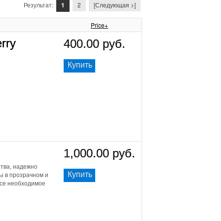
Результат:
1
2
[Следующая >]
Price+
rry
400.00 руб.
Купить
1,000.00 руб.
ства, надежно
Купить
ны в прозрачном и
 все необходимое