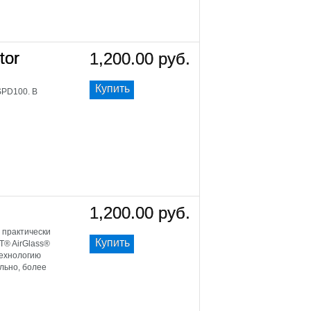
tor
1,200.00 руб.
Купить
 SPD100. В
1,200.00 руб.
 практически
Купить
T® AirGlass®
технологию
льно, более