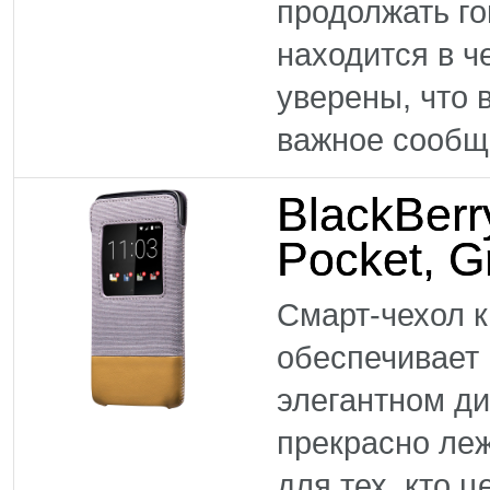
продолжать го
находится в ч
уверены, что 
важное сообще
BlackBer
Pocket, G
Смарт-чехол 
обеспечивает
элегантном ди
прекрасно леж
для тех, кто 