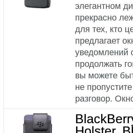
элегантном ди
прекрасно леж
для тех, кто 
предлагает ок
уведомлений 
продолжать го
вы можете быт
не пропустит
разговор. Окно
BlackBer
Holster, B