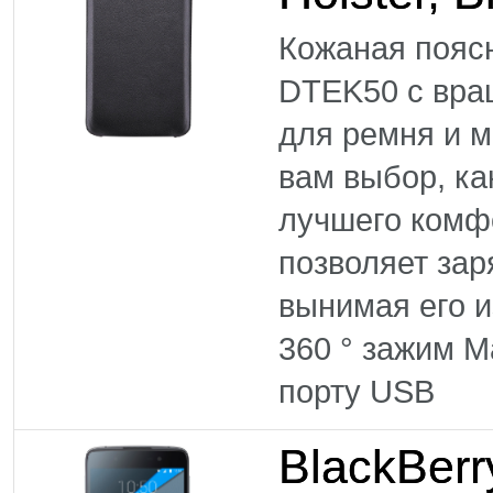
Кожаная поясн
DTEK50 с вра
для ремня и 
вам выбор, ка
лучшего комф
позволяет зар
вынимая его 
360 ° зажим М
порту USB
BlackBer