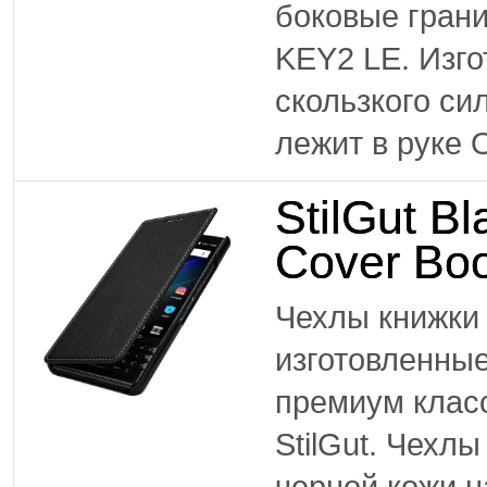
боковые гран
KEY2 LE. Изго
скользкого си
лежит в руке 
StilGut B
Cover Boo
Чехлы книжки 
изготовленные
премиум клас
StilGut. Чехл
черной кожи н