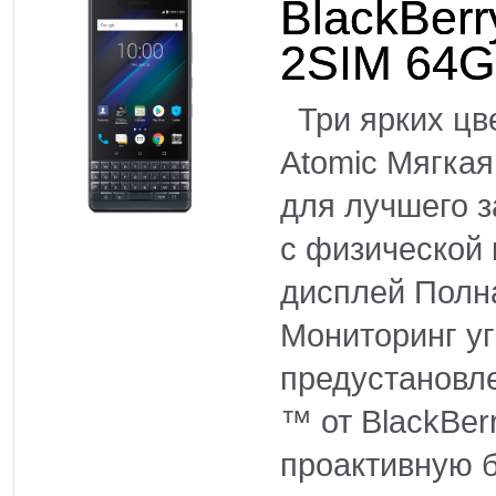
BlackBerr
2SIM 64
Три ярких цве
Atomic Мягкая
для лучшего 
с физической 
дисплей Полн
Мониторинг уг
предустановл
™ от BlackBer
проактивную б