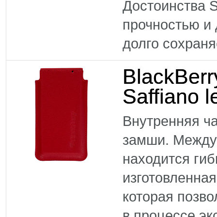
Достоинства S
прочностью и 
долго сохраняе
BlackBer
Saffiano 
Внутренняя ча
замши. Между
находится гиб
изготовленная
которая позво
в процессе эк