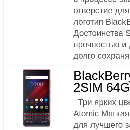
отверстие для
логотип Black
Достоинства S
прочностью и 
долго сохраняе
BlackBerr
2SIM 64
Три ярких цве
Atomic Мягкая
для лучшего 