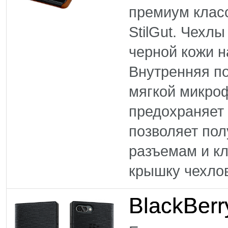
премиум клас
StilGut. Чехл
черной кожи н
Внутренняя по
мягкой микро
предохраняет 
позволяет пол
разъемам и к
крышку чехлов 
BlackBerr