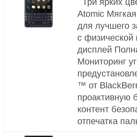
Три ярких цве
Atomic Мягкая
для лучшего 
с физической 
дисплей Полн
Мониторинг уг
предустановл
™ от BlackBer
проактивную б
контент безо
отпечатка паль