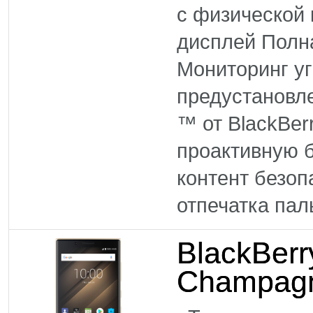
с физической 
дисплей Полн
Мониторинг уг
предустановл
™ от BlackBer
проактивную б
контент безо
отпечатка паль
BlackBer
Champag