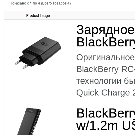
Показано с
1
по
4
(Всего товаров
4
)
Product Image
Зарядное
BlackBer
Оригинальное
BlackBerry RC
технологии б
Quick Charge 2
BlackBer
w/1.2m U