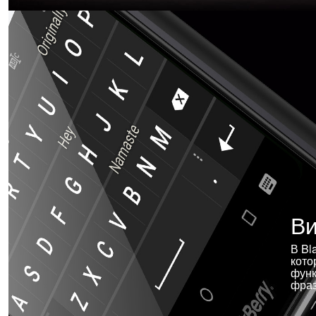
Ви
В Bl
кото
функ
фраз