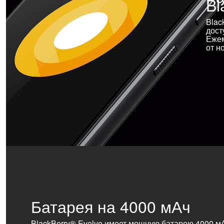
Bl
Blac
дост
Ежем
от н
Батарея на 4000 мАч
BlackBerry® Evolve имеет мощную батарею 4000 мА