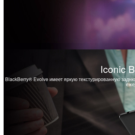
Iconic 
BlackBerry® Evolve имеет яркую текстурированную задн
еже