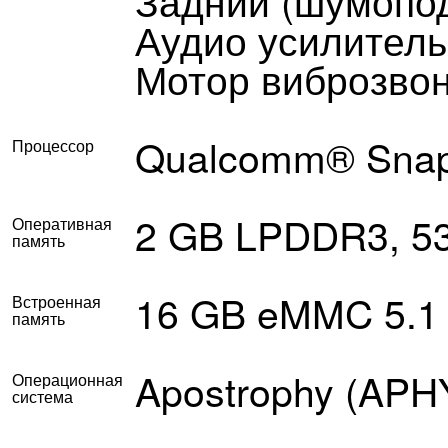
Задний (шумопо
Аудио усилитель
Мотор виброзво
Qualcomm® Sna
Процессор
2 GB LPDDR3, 5
Оперативная
память
16 GB eMMC 5.1
Встроенная
память
Apostrophy (APHY
Операционная
система